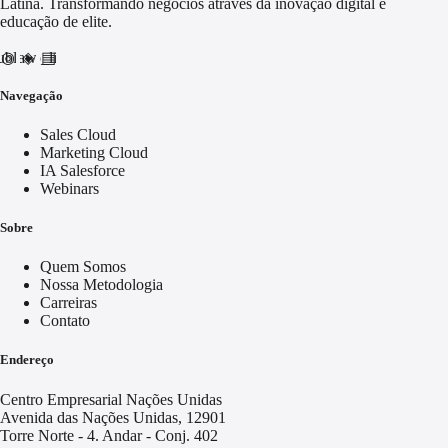
Latina. Transformando negócios através da inovação digital e
educação de elite.
nd_awareness
ublic
video_library
Navegação
Sales Cloud
Marketing Cloud
IA Salesforce
Webinars
Sobre
Quem Somos
Nossa Metodologia
Carreiras
Contato
Endereço
Centro Empresarial Nações Unidas
Avenida das Nações Unidas, 12901
Torre Norte - 4. Andar - Conj. 402