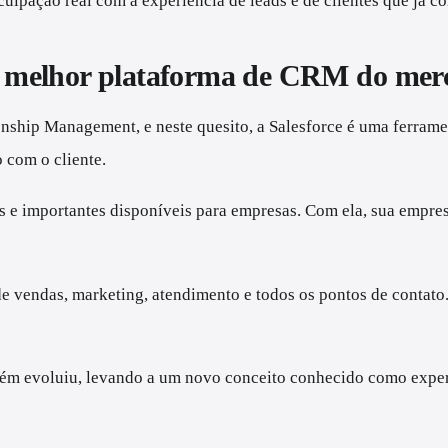
uipação real com a experiência de leads e de clientes que já 
a a melhor plataforma de CRM do me
ship Management, e neste quesito, a Salesforce é uma ferramen
o com o cliente.
s e importantes disponíveis para empresas. Com ela, sua empre
de vendas, marketing, atendimento e todos os pontos de contat
.
ém evoluiu, levando a um novo conceito conhecido como experiê