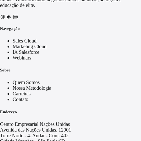
educação de elite.
nd_awareness
ublic
video_library
Navegação
Sales Cloud
Marketing Cloud
IA Salesforce
Webinars
Sobre
Quem Somos
Nossa Metodologia
Carreiras
Contato
Endereço
Centro Empresarial Nações Unidas
Avenida das Nações Unidas, 12901
Torre Norte - 4. Andar - Conj. 402