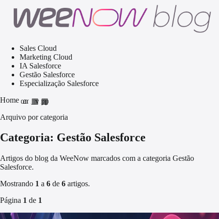
Sales Cloud
Marketing Cloud
IA Salesforce
Gestão Salesforce
Especialização Salesforce
Home
home
grid_view
apps
Arquivo por categoria
Categoria: Gestão Salesforce
Artigos do blog da WeeNow marcados com a categoria Gestão
Salesforce.
Mostrando
1
a
6
de
6
artigos.
Página
1
de
1