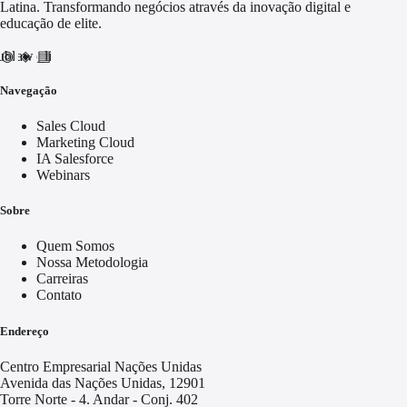
Latina. Transformando negócios através da inovação digital e
educação de elite.
nd_awareness
ublic
video_library
Navegação
Sales Cloud
Marketing Cloud
IA Salesforce
Webinars
Sobre
Quem Somos
Nossa Metodologia
Carreiras
Contato
Endereço
Centro Empresarial Nações Unidas
Avenida das Nações Unidas, 12901
Torre Norte - 4. Andar - Conj. 402