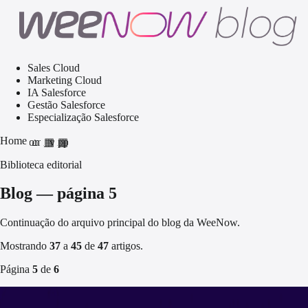
Sales Cloud
Marketing Cloud
IA Salesforce
Gestão Salesforce
Especialização Salesforce
Home
home
grid_view
apps
Biblioteca editorial
Blog — página 5
Continuação do arquivo principal do blog da WeeNow.
Mostrando
37
a
45
de
47
artigos.
Página
5
de
6