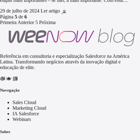
etapas mais importantes – se não, a mais importante. Com essa…
29 de julho de 2024
Ler artigo
arrow_forward
Página
5
de
6
Primeira
Anterior
5
Próxima
Referência em consultoria e especialização Salesforce na América
Latina. Transformando negócios através da inovação digital e
educação de elite.
nd_awareness
ublic
video_library
Navegação
Sales Cloud
Marketing Cloud
IA Salesforce
Webinars
Sobre