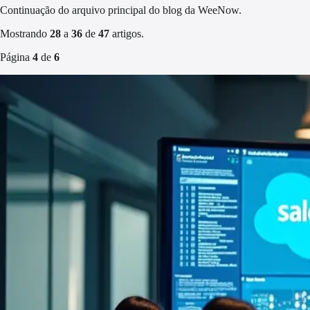
Continuação do arquivo principal do blog da WeeNow.
Mostrando
28
a
36
de
47
artigos.
Página
4
de
6