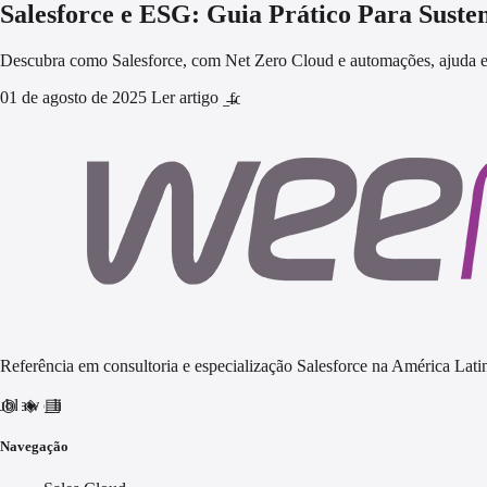
Salesforce e ESG: Guia Prático Para Suste
Descubra como Salesforce, com Net Zero Cloud e automações, ajuda e
01 de agosto de 2025
Ler artigo
arrow_forward
Referência em consultoria e especialização Salesforce na América Latin
nd_awareness
ublic
video_library
Navegação